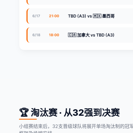
TBD (A3) vs 🇲🇽 墨西哥
6/17
21:00
🇨🇦 加拿大 vs TBD (A3)
6/18
18:00
🏆 淘汰赛 · 从32强到决赛
小组赛结束后，32支晋级球队将展开单场淘汰制的冠