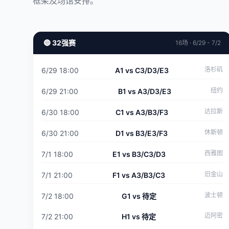
框架及场馆安排。
🔵 32强赛
16场 · 6/29 - 7/2
洛杉矶
6/29 18:00
A1 vs C3/D3/E3
纽约
6/29 21:00
B1 vs A3/D3/E3
达拉斯
6/30 18:00
C1 vs A3/B3/F3
休斯顿
6/30 21:00
D1 vs B3/E3/F3
西雅图
7/1 18:00
E1 vs B3/C3/D3
旧金山
7/1 21:00
F1 vs A3/B3/C3
波士顿
7/2 18:00
G1 vs 待定
迈阿密
7/2 21:00
H1 vs 待定