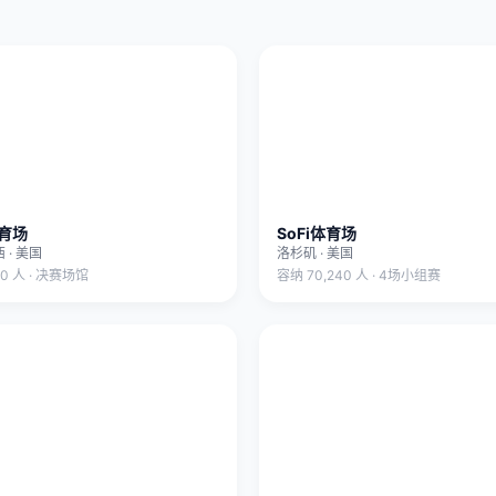
USA
USA
育场
SoFi体育场
 · 美国
洛杉矶 · 美国
00 人 · 决赛场馆
容纳 70,240 人 · 4场小组赛
USA
USA