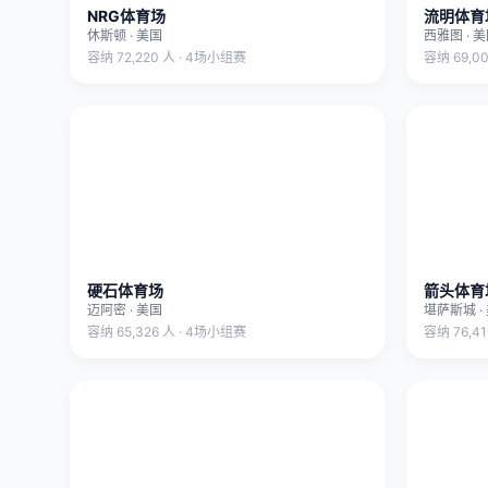
NRG体育场
流明体育
休斯顿 · 美国
西雅图 · 
容纳 72,220 人 · 4场小组赛
容纳 69,0
USA
硬石体育场
箭头体育
迈阿密 · 美国
堪萨斯城 ·
容纳 65,326 人 · 4场小组赛
容纳 76,4
MEX