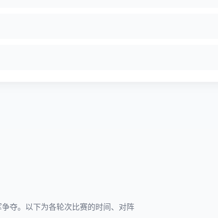
军争夺。以下为各轮次比赛的时间、对阵