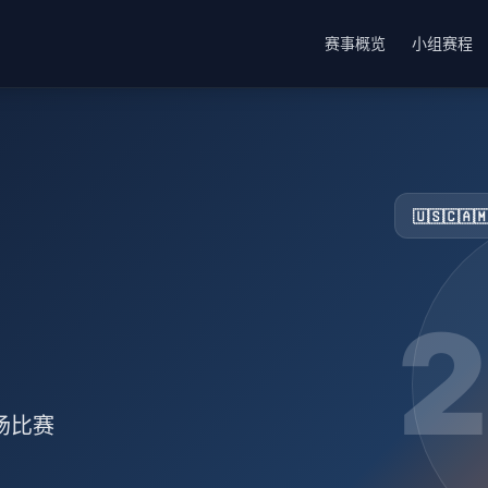
赛事概览
小组赛程
🇺🇸🇨🇦
每场比赛