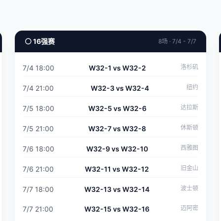
⚪ 16强赛
8场 · 7/4 - 7/7
洛杉矶
7/4 18:00
W32-1 vs W32-2
纽约
7/4 21:00
W32-3 vs W32-4
达拉斯
7/5 18:00
W32-5 vs W32-6
休斯顿
7/5 21:00
W32-7 vs W32-8
西雅图
7/6 18:00
W32-9 vs W32-10
旧金山
7/6 21:00
W32-11 vs W32-12
波士顿
7/7 18:00
W32-13 vs W32-14
迈阿密
7/7 21:00
W32-15 vs W32-16